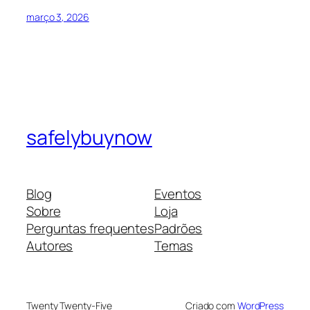
março 3, 2026
safelybuynow
Blog
Eventos
Sobre
Loja
Perguntas frequentes
Padrões
Autores
Temas
Twenty Twenty-Five
Criado com
WordPress