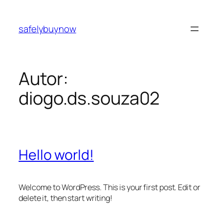
Pular
para
safelybuynow
o
conteúdo
Autor:
diogo.ds.souza02
Hello world!
Welcome to WordPress. This is your first post. Edit or
delete it, then start writing!